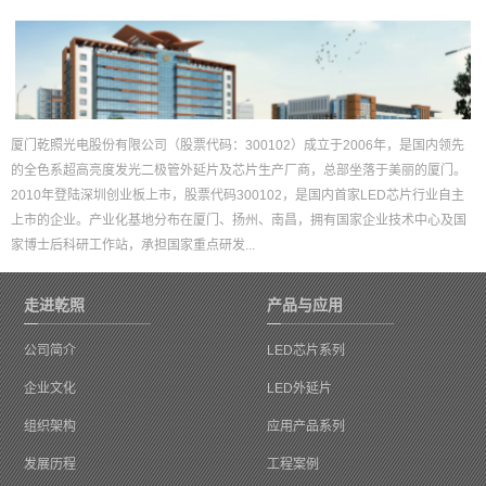
厦门乾照光电股份有限公司（股票代码：300102）成立于2006年，是国内领先
的全色系超高亮度发光二极管外延片及芯片生产厂商，总部坐落于美丽的厦门。
2010年登陆深圳创业板上市，股票代码300102，是国内首家LED芯片行业自主
上市的企业。产业化基地分布在厦门、扬州、南昌，拥有国家企业技术中心及国
家博士后科研工作站，承担国家重点研发...
走进乾照
产品与应用
公司简介
LED芯片系列
企业文化
LED外延片
组织架构
应用产品系列
发展历程
工程案例