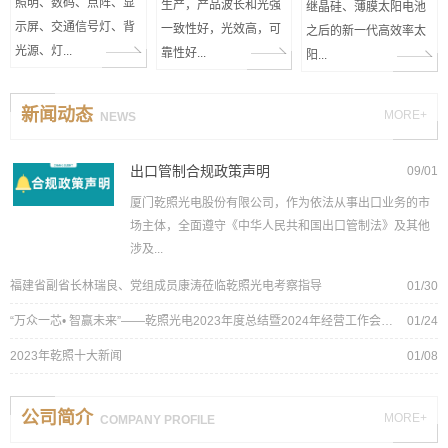
照明、数码、点阵、显
生产，产品波长和光强
继晶硅、薄膜太阳电池
示屏、交通信号灯、背
一致性好，光效高，可
之后的新一代高效率太
光源、灯...
靠性好...
阳...
新闻动态
MORE+
NEWS
出口管制合规政策声明
09/01
厦门乾照光电股份有限公司，作为依法从事出口业务的市
场主体，全面遵守《中华人民共和国出口管制法》及其他
LED外延片
砷化镓太阳电池
LED芯片系列
涉及...
福建省副省长林瑞良、党组成员康涛莅临乾照光电考察指导
01/30
“万众一芯• 智赢未来”——乾照光电2023年度总结暨2024年经营工作会议圆满落幕！
01/24
2023年乾照十大新闻
01/08
公司简介
MORE+
COMPANY PROFILE