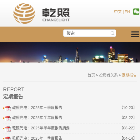
中文
|
EN
首页
>
投资者关系
>
定期报告
REPORT
定期报告
乾照光电：2025年三季度报告
【10-23】
乾照光电：2025年半年度报告
【08-22】
乾照光电：2025年半年度报告摘要
【08-22】
乾照光电：2025年一季度报告
【04-14】