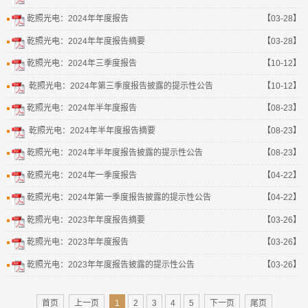
乾照光电：2024年年度报告
【03-28】
乾照光电：2024年年度报告摘要
【03-28】
乾照光电：2024年三季度报告
【10-12】
乾照光电：2024年第三季度报告披露的提示性公告
【10-12】
乾照光电：2024年半年度报告
【08-23】
乾照光电：2024年半年度报告摘要
【08-23】
乾照光电：2024年半年度报告披露的提示性公告
【08-23】
乾照光电：2024年一季度报告
【04-22】
乾照光电：2024年第一季度报告披露的提示性公告
【04-22】
乾照光电：2023年年度报告摘要
【03-26】
乾照光电：2023年年度报告
【03-26】
乾照光电：2023年年度报告披露的提示性公告
【03-26】
首页
上一页
1
2
3
4
5
下一页
尾页