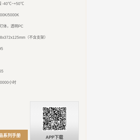
围
-40
℃
~+50
℃
00K/5000K
灯体，透明
PC
08x372x125mm
（不含支架）
95
65
0000
小时
品系列手册
APP下载