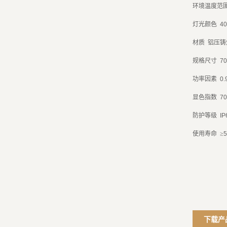
环境温度范
灯光颜色
40
材质
铝压铸
规格尺寸
7
功率因素
0.
显色指数
70
防护等级
IP
使用寿命
≥
5
下载产