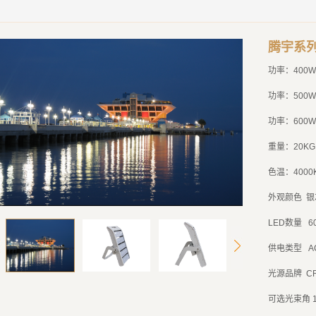
腾宇系
功率：
400W
功率：
500
功率：
600
重量：
20KG
色温：
4000
外观颜色
银
LED
数量
6
供电类型
A
光源品牌
C
可选光束角