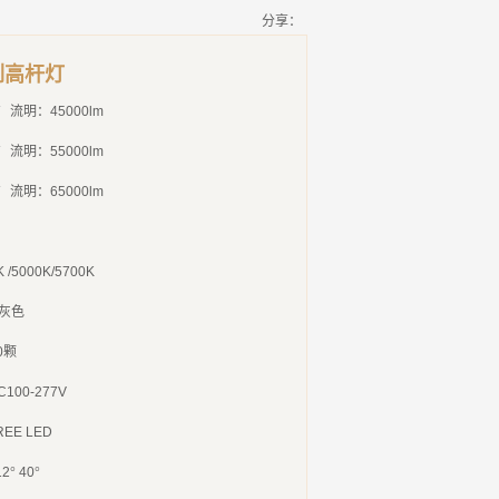
分享：
列高杆灯
流明：
45000lm
W
流明：
55000lm
W
流明：
65000lm
K /5000K/5700K
灰色
0
颗
C100-277V
REE LED
12
°
40
°