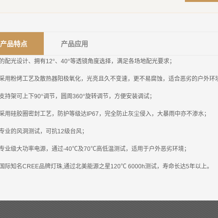
产品特点
产品应用
的配光设计、拥有
12
°、
40
°等透镜角度选择，满足各场地配光要求；
采用粉烤工艺及散热器阳极氧化，光亮且久不变速，更不易腐蚀，适合恶劣的户外环
支持架可上下
90
°调节，圆周
360
°旋转调节，方便安装调试；
采用硅胶圈密封工艺，防护等级达
IP67
，完全防止灰尘侵入，大暴雨中亦不渗水；
专业的风洞测试，可抗
12
级台风；
专业级大功率电源，通过
-40
℃及
70
℃高低温测试，适用于户外恶劣环境；
国际知名
CREE
品牌灯珠
,
通过北美能源之星
120
℃
6000h
测试，寿命长达
5
年以上。