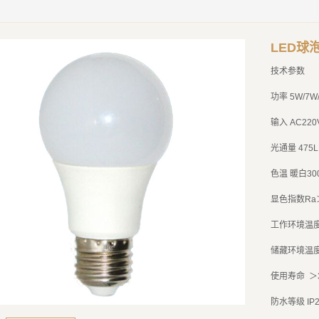
LED球
技术参数
功率
5W/7W
输入
AC220V
光通量
475L
色温
暖白
30
显色指数
Ra
工作环境温
储藏环境温
使用寿命
＞
防水等级
IP