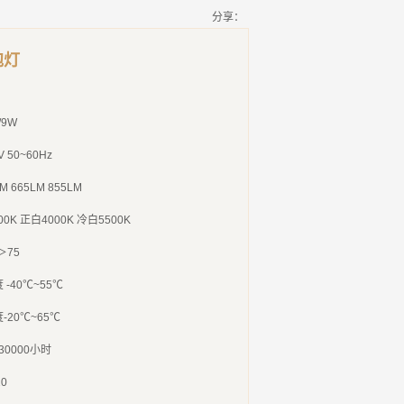
分享：
泡灯
/9W
 50~60Hz
M 665LM 855LM
00K
正白
4000K
冷白
5500K
＞
75
度
-40
℃
~55
℃
度
-20
℃
~65
℃
30000
小时
20